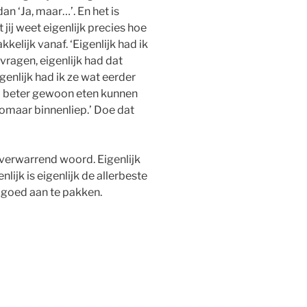
an ‘Ja, maar…’. En het is
t jij weet eigenlijk precies hoe
kkelijk vanaf. ‘Eigenlijk had ik
vragen, eigenlijk had dat
genlijk had ik ze wat eerder
nd beter gewoon eten kunnen
omaar binnenliep.’ Doe dat
d verwarrend woord. Eigenlijk
nlijk is eigenlijk de allerbeste
 goed aan te pakken.