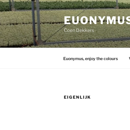
Ga
naar
EUONYMU
de
inhoud
Coen Dekkers
Euonymus, enjoy the colours
EIGENLIJK