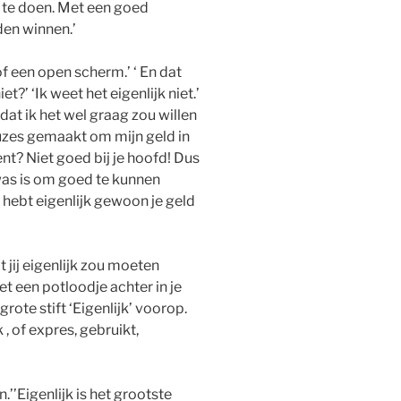
 te doen. Met een goed
den winnen.’
of een open scherm.’ ‘ En dat
t?’ ‘Ik weet het eigenlijk niet.’
 dat ik het wel graag zou willen
uzes gemaakt om mijn geld in
bent? Niet goed bij je hoofd! Dus
ewas is om goed te kunnen
j hebt eigenlijk gewoon je geld
at jij eigenlijk zou moeten
t een potloodje achter in je
rote stift ‘Eigenlijk’ voorop.
, of expres, gebruikt,
n.’’Eigenlijk is het grootste