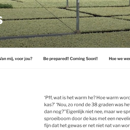
S
Van mij, voor jou?
Be prepared!! Coming Soon!!
Hoe we we
‘Pff, wat is het warm he? Hoe warm word h
kas?’ ‘Nou, zo rond de 38 graden was he
dan nog?’’Eigenlijk niet nee, maar we sp
sproeiboom door de kas met een nevelinst
fijn dat het gewas er net niet nat van wor