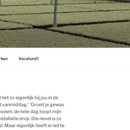
rken
Vacature!!
et zo eigenlijk bij jou in de
t vanmiddag.’ ‘Groeit je gewas
roeien, de hele dag loopt mijn
allatie erop. Die nevel is zo
d. Maar eigenlijk heeft ie net te