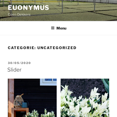
Ga
EUONYMUS
naar
Coen Dekkers
de
inhoud
Menu
CATEGORIE:
UNCATEGORIZED
GEPLAATST
30/05/2020
OP
Slider